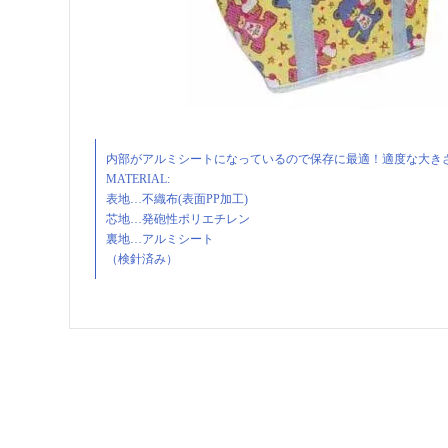
内部がアルミシートになっているので保存に最適！適度な大きさで扱いやすい☆
MATERIAL:
表地…不織布(表面PP加工)
芯地…発砲性ポリエチレン
裏地…アルミシート
（検針済み）