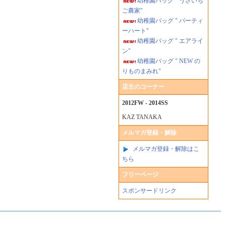
幼稚園バッグ " うさいち
ご農家"
幼稚園バッグ " パーティ
ーハート"
幼稚園バッグ " エアライ
ン"
幼稚園バッグ " NEW の
りものまみれ"
店主のコーナー
2012FW - 2014SS
KAZ TANAKA
メルマガ登録・解除
メルマガ登録・解除はこ
ちら
フリーページ
スポンサードリンク