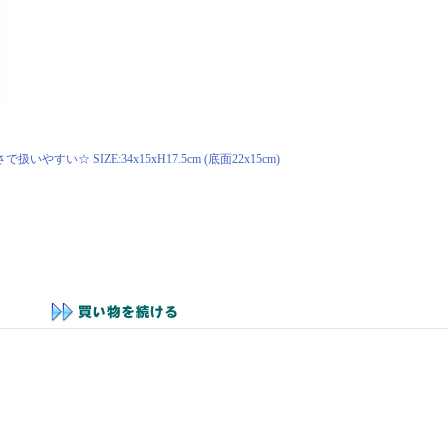
 SIZE:34x15xH17.5cm (底面22x15cm)