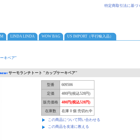
特定商取引法に基づ
AM
LINDA LINDA
WOW BAG
US IMPORT（平行輸入品）
ーキベア"
サーモランチトート "カップケーキベア"
型番
609506
定価
480円(税込528円)
販売価格
480円(税込528円)
在庫数
在庫 0 個 売切れ中
この商品について問い合わせる
この商品を友達に教える