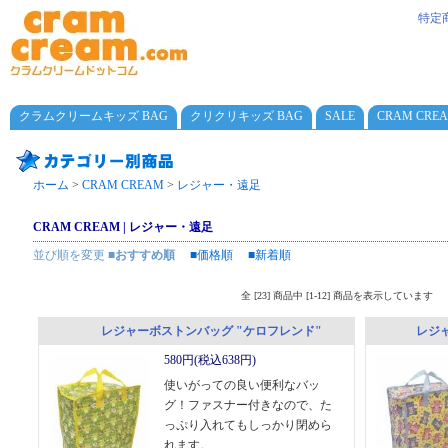
特定
クラムクリームキッズ BAG
クリクリキッズ BAG
SALE
CRAM CRE
ホーム
>
CRAM CREAM
>
レジャー・遠足
CRAM CREAM | レジャー・遠足
並び順を変更
■おすすめ順
■価格順
■新着順
全 [23] 商品中 [1-12] 商品を表示しています
レジャーボストンバッグ "ケロフレンド"
レジ
580円(税込638円)
使いがっての良い便利なバッ
グ！ファスナー付きなので、た
っぷり入れてもしっかり閉めら
れます。