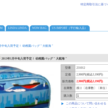
特定商取引法に基づ
AM
LINDA LINDA
WOW BAG
US IMPORT（平行輸入品）
1月中旬入荷予定！ 幼稚園バッグ " 大航海 "
2013年1月中旬入荷予定！ 幼稚園バッグ " 大航海 "
型番
231012
定価
2,900円(税込3,190円)
販売価格
2,900円(税込3,190円)
在庫数
残り〔在庫数〕〔単位
購入数
この商品について問い合わせる