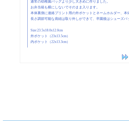
通常の幼稚園バッグより少し大きめに作りました。
お弁当箱も横にしないでそのまま入ります。
本体裏側に連絡プリント用の外ポケットとネームホルダー、本
長さ調節可能な肩紐は取り外しができて、卒園後はシューズバ
Size:23.5x18.0x12.0cm
外ポケット（23x13.5cm）
内ポケット（22x13.3cm）