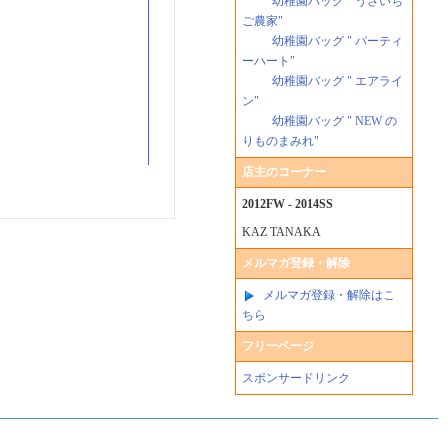
幼稚園バッグ " うさいち
ご農家"
幼稚園バッグ " パーティ
ーハート"
幼稚園バッグ " エアライ
ン"
幼稚園バッグ " NEW の
りものまみれ"
店主のコーナー
2012FW - 2014SS
KAZ TANAKA
メルマガ登録・解除
メルマガ登録・解除はこ
ちら
フリーページ
スポンサードリンク