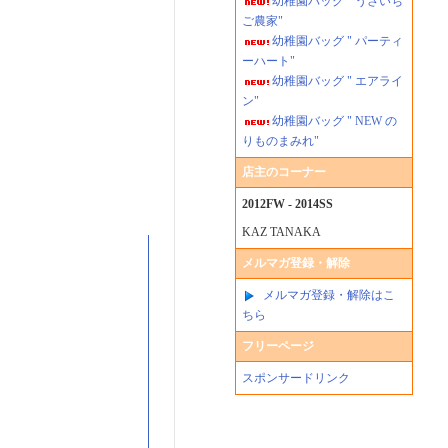
幼稚園バッグ " うさいち
ご農家"
幼稚園バッグ " パーティ
ーハート"
幼稚園バッグ " エアライ
ン"
幼稚園バッグ " NEW の
りものまみれ"
店主のコーナー
2012FW - 2014SS
KAZ TANAKA
メルマガ登録・解除
メルマガ登録・解除はこ
ちら
フリーページ
スポンサードリンク