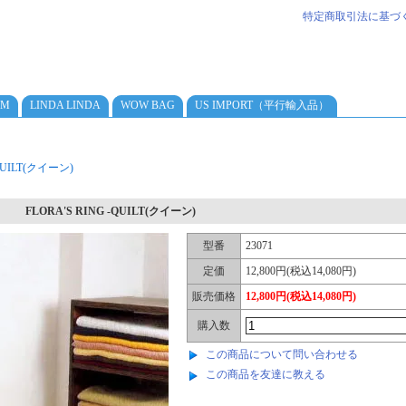
特定商取引法に基づ
AM
LINDA LINDA
WOW BAG
US IMPORT（平行輸入品）
-QUILT(クイーン)
FLORA'S RING -QUILT(クイーン)
型番
23071
定価
12,800円(税込14,080円)
販売価格
12,800円(税込14,080円)
購入数
この商品について問い合わせる
この商品を友達に教える