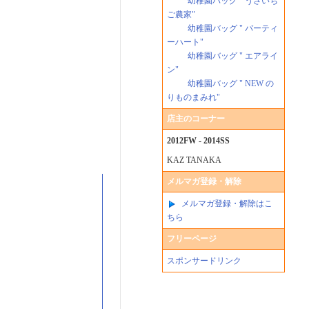
幼稚園バッグ " うさいち
ご農家"
幼稚園バッグ " パーティ
ーハート"
幼稚園バッグ " エアライ
ン"
幼稚園バッグ " NEW の
りものまみれ"
店主のコーナー
2012FW - 2014SS
KAZ TANAKA
メルマガ登録・解除
メルマガ登録・解除はこ
ちら
フリーページ
スポンサードリンク