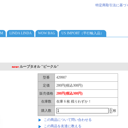
特定商取引法に基づ
AM
LINDA LINDA
WOW BAG
US IMPORT（平行輸入品）
ループタオル "ビークル"
型番
429907
定価
280円(税込308円)
販売価格
280円(税込308円)
在庫数
在庫 6 枚 残りわずか！
購入数
枚
この商品について問い合わせる
この商品を友達に教える