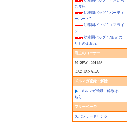
幼稚園バッグ " うさいち
ご農家"
幼稚園バッグ " パーティ
ーハート"
幼稚園バッグ " エアライ
ン"
幼稚園バッグ " NEW の
りものまみれ"
店主のコーナー
2012FW - 2014SS
KAZ TANAKA
メルマガ登録・解除
メルマガ登録・解除はこ
ちら
フリーページ
スポンサードリンク