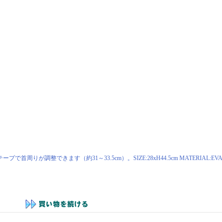
できます（約31～33.5cm）。SIZE:28xH44.5cm MATERIAL:EVA POL