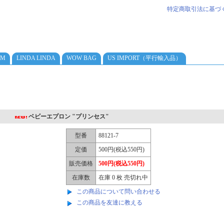
特定商取引法に基づ
AM
LINDA LINDA
WOW BAG
US IMPORT（平行輸入品）
ベビーエプロン "プリンセス"
型番
88121-7
定価
500円(税込550円)
販売価格
500円(税込550円)
在庫数
在庫 0 枚 売切れ中
この商品について問い合わせる
この商品を友達に教える