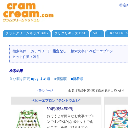
特定
クラムクリームキッズ BAG
クリクリキッズ BAG
SALE
CRAM CRE
検索条件 [カテゴリー]：
指定なし
[検索文字]：
ベビーエプロン
ヒット件数：
21
件
検索結果
並び順を変更
■おすすめ順
■価格順
■新着順
<前のページ
全 [21] 商品中 [13-21] 商品を表示しています
ベビーエプロン "テントウムシ"
500円(税込550円)
おそうじが簡単なお食事エプロ
ンです♪立体的なポケットで食
べこぼしを受け取ります☆