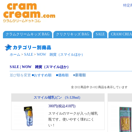
特定
クラムクリームキッズ BAG
クリクリキッズ BAG
SALE
CRAM CRE
ホーム
>
SALE
>
WOW 雑貨（スマイルほか）
SALE | WOW 雑貨（スマイルほか）
並び順を変更
■おすすめ順
■価格順
■新着順
全 [11] 商品中 [1-11] 商品を表示しています
スマイル哺乳ビン （S:120ml）
380円(税込418円)
スマイルのマークが入った哺乳
瓶です。使いやすく壊れにく
い！